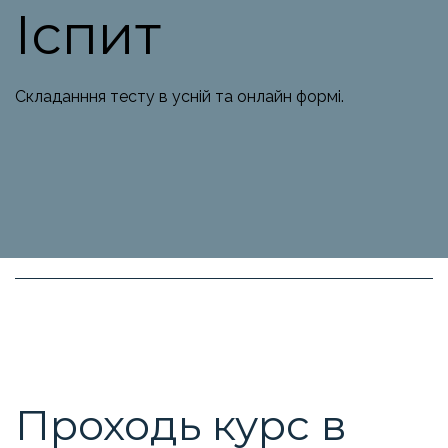
Іспит
Складанння тесту в усній та онлайн формі.
Проходь курс в