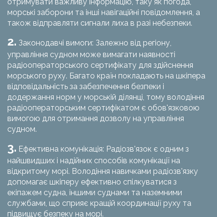
отримувати важливу інформацію, таку як погода,
морські заборони та інші навігаційні повідомлення, а
також відправляти сигнали лиха в разі небезпеки.
2.
Законодавчі вимоги: Залежно від регіону,
управління судном може вимагати наявності
радіооператорського сертифікату для здійснення
морського руху. Багато країн покладають на шкіпера
відповідальність за забезпечення безпеки і
додержання норм у морській ділянці, тому володіння
радіооператорським сертифікатом є обов'язковою
вимогою для отримання дозволу на управління
судном.
3.
Ефективна комунікація: Радіозв'язок є одним з
найшвидших і надійних способів комунікації на
відкритому морі. Володіння навичками радіозв'язку
допомагає шкіперу ефективно спілкуватися з
екіпажем судна, іншими суднами та наземними
службами, що сприяє кращій координації руху та
підвищує безпеку на морі.