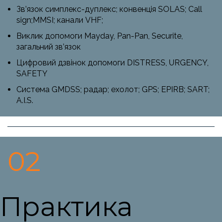
Зв’язок симплекс-дуплекс; конвенція SOLAS; Call
sign;MMSI; канали VHF;
Виклик допомоги Mayday, Pan-Pan, Securite,
загальний зв’язок
Цифровий дзвінок допомоги DISTRESS, URGENCY,
SAFETY
Система GMDSS; радар; ехолот; GPS; EPIRB; SART;
A.I.S.
02
Практика