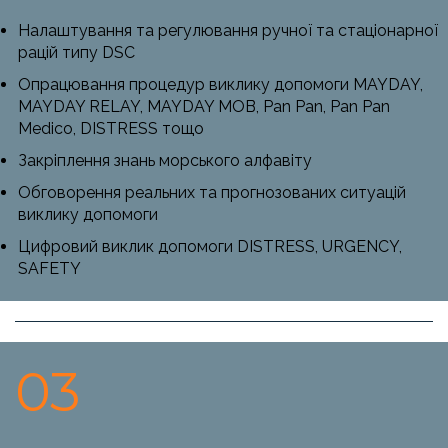
Налаштування та регулювання ручної та стаціонарної
рацій типу DSC
Опрацювання процедур виклику допомоги MAYDAY,
MAYDAY RELAY, MAYDAY MOB, Pan Pan, Pan Pan
Medico, DISTRESS тощо
Закріплення знань морського алфавіту
Обговорення реальних та прогнозованих ситуацій
виклику допомоги
Цифровий виклик допомоги DISTRESS, URGENCY,
SAFETY
03