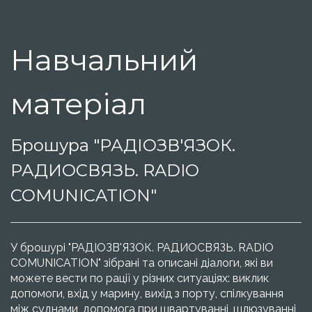
Навчальний
матеріал
Брошура
"РАДІОЗВ'ЯЗОК.
РАДИОСВЯЗЬ. RADIO
COMUNICATION"
У брошурі
"РАДІОЗВ'ЯЗОК. РАДИОСВЯЗЬ. RADIO
COMUNICATION" зібрані та описані діалоги, які ви
можете вести по рації у різних ситуаціях: виклик
допомоги, вхід у марину, вихід з порту, спілкування
між суднами, допомога при швартуванні, шлюзуванні,